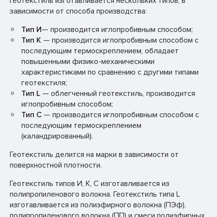
Геотекстиль изготавливается нескольких типов, в
зависимости от способа производства:
Тип И
— производится иглопробивным способом;
Тип К
— производится иглопробивным способом с
последующим термоскреплением, обладает
повышенными физико-механическими
характеристиками по сравнению с другими типами
геотекстиля;
Тип L
— облегченный геотекстиль, производится
иглопробивным способом;
Тип С
— производится иглопробивным способом с
последующим термоскреплением
(каландрированный).
Геотекстиль делится на марки в зависимости от
поверхностной плотности.
Геотекстиль типов И, К, С изготавливается из
полипропиленового волокна. Геотекстиль типа L
изготавливается из полиэфирного волокна (ПЭф),
полипропиленового волокна (ПП) и смеси полиэфирных