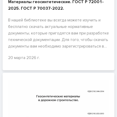
Материалы геосинтетические. ГОСТ Р 72001-
2025. ГОСТ Р 70037-2022.
В нашей библиотеке вы всегда можете изучить и
бесплатно скачать актуальные нормативные
документы, которые пригодятся вам при разработке
технической документации. Для того, чтобы скачать
документы вам необходимо зарегистрироваться в
сервисе и найти необходимый документ (по номеру)
20 марта 2026 г.
в библиотеке, либо перейти по ссылке, нажав на
название документа.