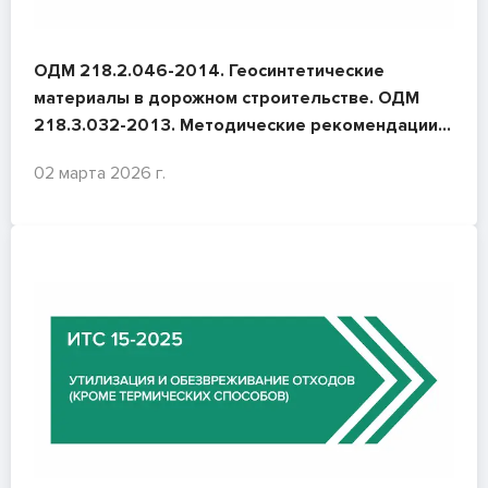
ОДМ 218.2.046-2014. Геосинтетические
материалы в дорожном строительстве. ОДМ
218.3.032-2013. Методические рекомендации
по усилению конструктивных элементов
02 марта 2026 г.
автомобильных дорог пространственными
георешётками (геосотами).