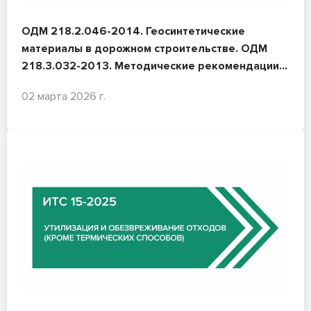
ОДМ 218.2.046-2014. Геосинтетические
материалы в дорожном строительстве. ОДМ
218.3.032-2013. Методические рекомендации
по усилению конструктивных элементов
02 марта 2026 г.
автомобильных дорог пространственными
георешётками (геосотами).