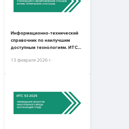
Информационно-технический
справочник по наилучшим
доступным технологиям. ИТС
15-2025. Утилизация и
13 февраля 2026 г.
обезвреживание отходов
(кроме термических способов)