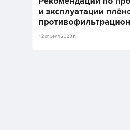
Рекомендации по про
и эксплуатации плён
противофильтрацион
сточных вод промыш
12 апреля 2023 г.