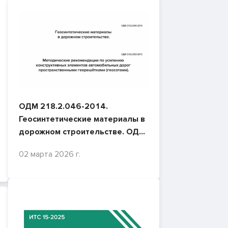
ОДМ 218.2.046-2014.
Геосинтетические материалы в
дорожном строительстве. ОДМ
218.3.032-2013. Методические
02 марта 2026 г.
рекомендации по усилению
конструктивных элементов
автомобильных дорог
пространственными
георешётками (геосотами).