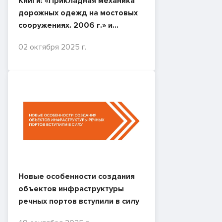
Книги: «Прикладная механика
дорожных одежд на мостовых
сооружениях. 2006 г.» и
«Современные решения
02 октября 2025 г.
обеспечения безопасности
мостов. 2011 г.»
Новые особенности создания
объектов инфраструктуры
речных портов вступили в силу