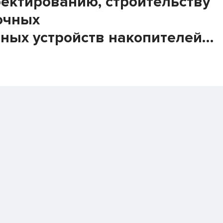
ектированию, строительству
очных
ных устройств накопителей
ленных предприятий