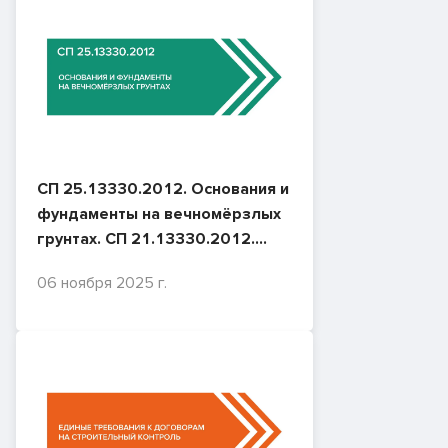
СП 25.13330.2012. Основания и
фундаменты на вечномёрзлых
грунтах. СП 21.13330.2012.
Здания и сооружения на
06 ноября 2025 г.
подрабатываемых территориях
и просадочных грунтах