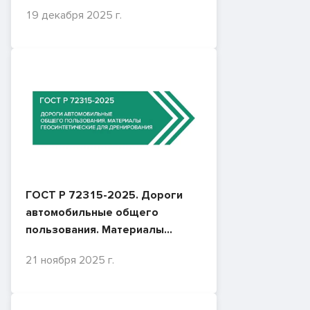
экспертизы проектной
19 декабря 2025 г.
документации и результатов
инженерных изысканий
ГОСТ Р 72315-2025. Дороги
автомобильные общего
пользования. Материалы
геосинтетические для
21 ноября 2025 г.
дренирования